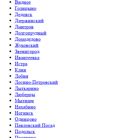
Видное
Голицыно
Дедовск
Дзержинский
Дмитров
Долгопрудный
Домодедово
Жуковский
Звенигород
Ивантеевка
Истра
Клин
Лобня
Лосино-Петровский
Лыткарино
Люберцы
Мытищи
Нахабино
Ногинск
Одинцово
Павловский Посад
Подольск
Протвино